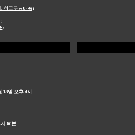
4원/ 한국무료배송)
)
송)
 18일 오후 4시
시 00분