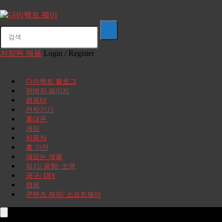
저장된 제품
Login / Register
다이렉트 블로그
판매자 페이지
컴퓨터
전자기기
휴대폰
게임
자동차
홈 가전
재밌는 제품
악기/ 음향/ 조명
공구/ DIY
캠핑
콘텐츠 제작/ 소프트웨어