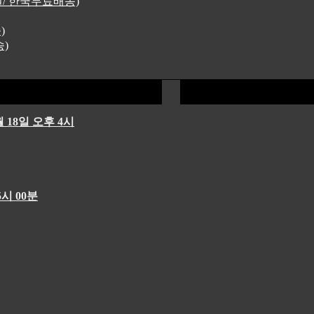
4원/ 한국무료배송)
)
송)
 18일 오후 4시
시 00분