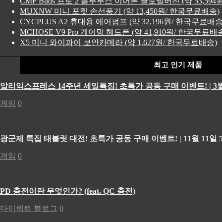
CMF Buds 프로 2 블루투스 이어폰 글로벌버전 (약 53,59
MUXNW 미니 포켓 손선풍기 (약 13,450원/ 한국무료배송)
CYCPLUS A2 휴대용 에어펌프 (약 32,196원/ 한국무료배송
MCHOSE V9 Pro 게이밍 헤드폰 (약 41,910원/ 한국무료배
X5 미니 와이파이 보안카메라 (약 1,627원/ 한국무료배송)
최고 인기 제품
알리익스프레스 14주년 세일특집! 초특가 공동 구매 이벤트! | 3월
게임
0
광군제 특집 태블릿 대전! 초특가 공동 구매 이벤트! | 11월 11일 5
게임
0
PD 충전이란 무엇인가? (feat. QC 충전)
다이렉트 블로그
0