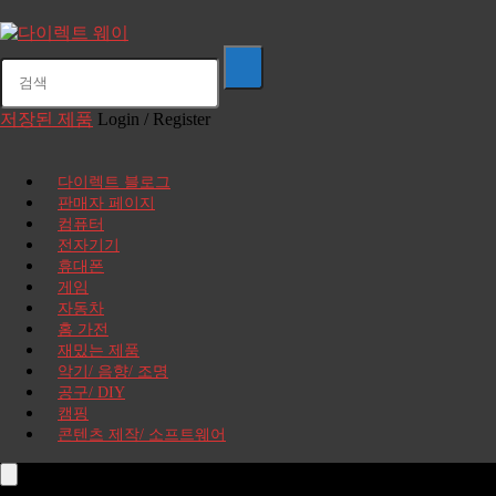
저장된 제품
Login / Register
다이렉트 블로그
판매자 페이지
컴퓨터
전자기기
휴대폰
게임
자동차
홈 가전
재밌는 제품
악기/ 음향/ 조명
공구/ DIY
캠핑
콘텐츠 제작/ 소프트웨어