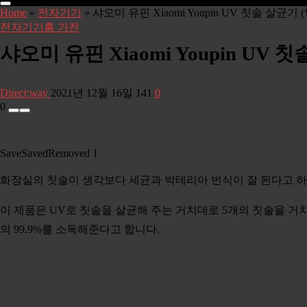
Home
»
전자기기
»
샤오미 유핀 Xiaomi Youpin UV 칫솔 살균기 
전자기기
홈 가전
샤오미 유핀 Xiaomi Youpin UV 
Direct:way
2021년 12월 16일
141
0
0
Save
Saved
Removed
1
화장실의 칫솔이 생각보다 세균과 박테리아 번식이 잘 된다고 하
이 제품은 UV로 칫솔을 살균해 주는 거치데로 5개의 칫솔을 거
의 99.9%를 소독해준다고 합니다.