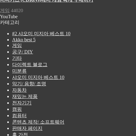
게임
44020
YouTube
카테고리
#2 샤오미 미지아 베스트 10
Akko best 5
게임
공구/ DIY
기타
다이렉트 블로그
미분류
샤오미 미지아 베스트 10
악기/ 음향/ 조명
자동차
재밌는 제품
전자기기
캠핑
컴퓨터
콘텐츠 제작/ 소프트웨어
판매자 페이지
홈 가전