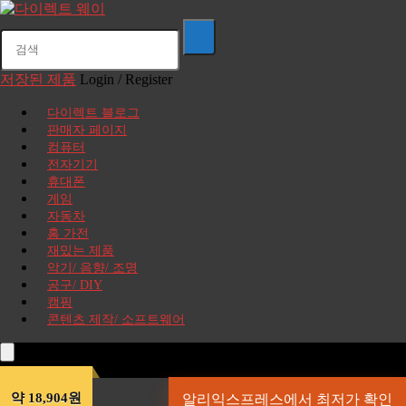
저장된 제품
Login / Register
다이렉트 블로그
판매자 페이지
컴퓨터
전자기기
휴대폰
게임
자동차
홈 가전
재밌는 제품
악기/ 음향/ 조명
공구/ DIY
캠핑
콘텐츠 제작/ 소프트웨어
약 18,904원
알리익스프레스에서 최저가 확인