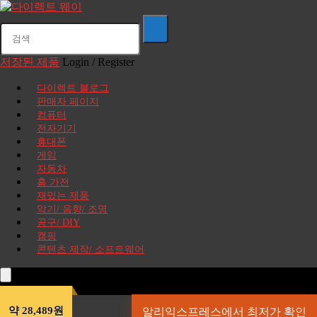
저장된 제품
Login / Register
다이렉트 블로그
판매자 페이지
컴퓨터
전자기기
휴대폰
게임
자동차
홈 가전
재밌는 제품
악기/ 음향/ 조명
공구/ DIY
캠핑
콘텐츠 제작/ 소프트웨어
약 28,489원
알리익스프레스에서 최저가 확인