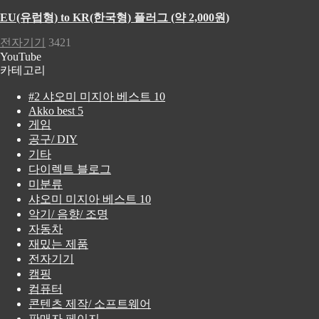
EU(유럽형) to KR(한국형) 플러그 (약 2,000원)
전자기기
3421
YouTube
카테고리
#2 샤오미 미지아 베스트 10
Akko best 5
게임
공구/ DIY
기타
다이렉트 블로그
미분류
샤오미 미지아 베스트 10
악기/ 음향/ 조명
자동차
재밌는 제품
전자기기
캠핑
컴퓨터
콘텐츠 제작/ 소프트웨어
판매자 페이지