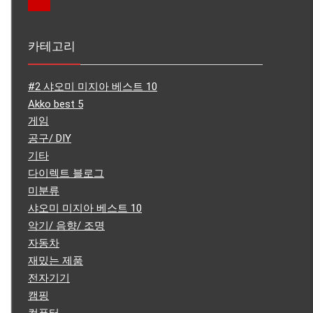
카테고리
#2 샤오미 미지아 베스트 10
Akko best 5
게임
공구/ DIY
기타
다이렉트 블로그
미분류
샤오미 미지아 베스트 10
악기/ 음향/ 조명
자동차
재밌는 제품
전자기기
캠핑