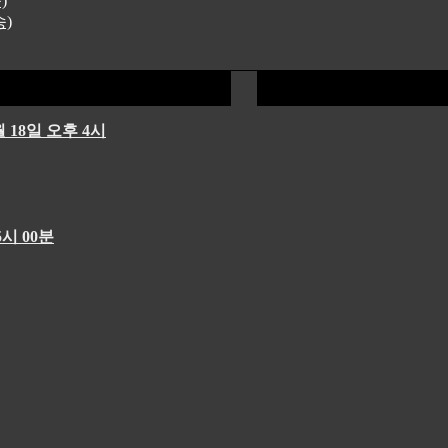
)
송)
 18일 오후 4시
시 00분