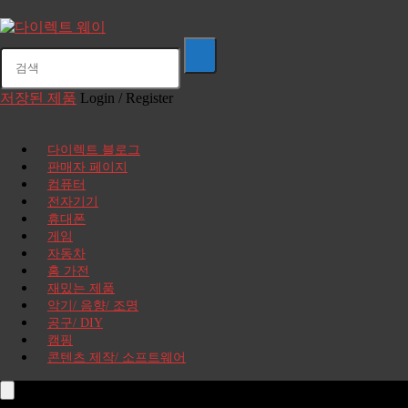
저장된 제품
Login / Register
다이렉트 블로그
판매자 페이지
컴퓨터
전자기기
휴대폰
게임
자동차
홈 가전
재밌는 제품
악기/ 음향/ 조명
공구/ DIY
캠핑
콘텐츠 제작/ 소프트웨어