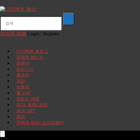
저장된 제품
Login / Register
다이렉트 블로그
판매자 페이지
컴퓨터
전자기기
휴대폰
게임
자동차
홈 가전
재밌는 제품
악기/ 음향/ 조명
공구/ DIY
캠핑
콘텐츠 제작/ 소프트웨어