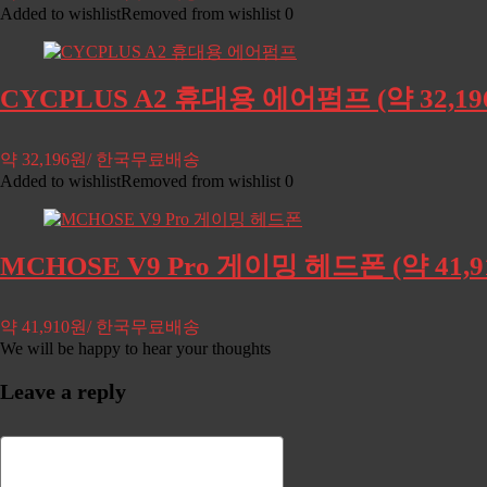
Added to wishlist
Removed from wishlist
0
CYCPLUS A2 휴대용 에어펌프 (약 32,
약 32,196원/ 한국무료배송
Added to wishlist
Removed from wishlist
0
MCHOSE V9 Pro 게이밍 헤드폰 (약 41
약 41,910원/ 한국무료배송
We will be happy to hear your thoughts
Leave a reply