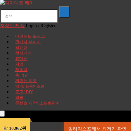
저장된 제품
Login / Register
다이렉트 블로그
판매자 페이지
컴퓨터
전자기기
휴대폰
게임
자동차
홈 가전
재밌는 제품
악기/ 음향/ 조명
공구/ DIY
캠핑
콘텐츠 제작/ 소프트웨어
약 10,962원
알리익스프레서 최저가 확인