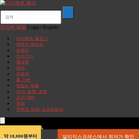
저장된 제품
Login / Register
다이렉트 블로그
판매자 페이지
컴퓨터
전자기기
휴대폰
게임
자동차
홈 가전
재밌는 제품
악기/ 음향/ 조명
공구/ DIY
캠핑
콘텐츠 제작/ 소프트웨어
약 10,000원부터
알리익스프레스에서 최저가 확인