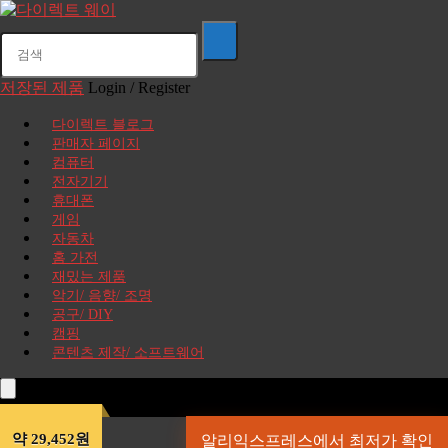
저장된 제품
Login / Register
다이렉트 블로그
판매자 페이지
컴퓨터
전자기기
휴대폰
게임
자동차
홈 가전
재밌는 제품
악기/ 음향/ 조명
공구/ DIY
캠핑
콘텐츠 제작/ 소프트웨어
약 29,452원
알리익스프레스에서 최저가 확인