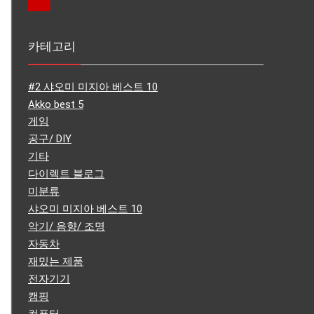
카테고리
#2 샤오미 미지아 베스트 10
Akko best 5
게임
공구/ DIY
기타
다이렉트 블로그
미분류
샤오미 미지아 베스트 10
악기/ 음향/ 조명
자동차
재밌는 제품
전자기기
캠핑