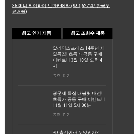
X5 미니 와이파이 보안카메라 (약 1,627원/ 한국무
료배송)
최고 인기 제품
최고 조회수 제품
알리익스프레스 14주년 세
일특집! 초특가 공동 구매
이벤트! | 3월 18일 오후 4
시
게임
0
광군제 특집 태블릿 대전!
초특가 공동 구매 이벤트! |
11월 11일 5시 00분
게임
0
PD 충전이란 무엇인가?