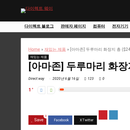
다이렉트 블로그
판매자 페이지
컴퓨터
전자기기
Home
»
재밌는 제품
»
[아마존] 두루마리 화장지 총 ($24.
재밌는 제품
[아마존] 두루마리 화장지 
Direct:way
2020년 6월 16일
123
0
1
0
Save