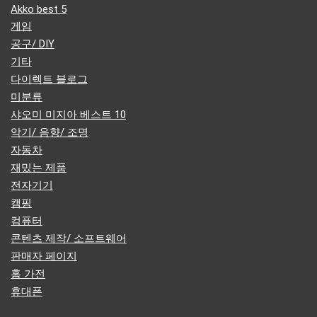
Akko best 5
게임
공구/ DIY
기타
다이렉트 블로그
미분류
샤오미 미지아 베스트 10
악기/ 음향/ 조명
자동차
재밌는 제품
전자기기
캠핑
컴퓨터
콘텐츠 제작/ 소프트웨어
판매자 페이지
홈 가전
휴대폰