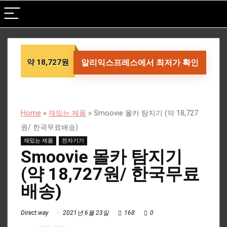
약 18,727원
알리익스프레스에서 최저가 확인
Home
»
재밌는 제품
»
Smoovie 몰카 탐지기 (약 18,727
원/ 한국무료배송)
재밌는 제품
전자기기
Smoovie 몰카 탐지기
(약 18,727원/ 한국무료
배송)
Direct:way
2021년 6월 23일
168
0