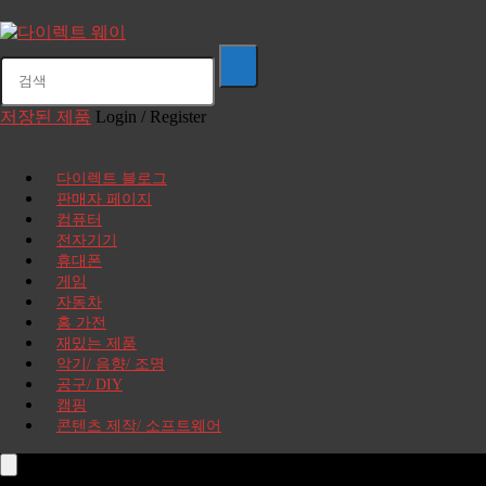
저장된 제품
Login / Register
다이렉트 블로그
판매자 페이지
컴퓨터
전자기기
휴대폰
게임
자동차
홈 가전
재밌는 제품
악기/ 음향/ 조명
공구/ DIY
캠핑
콘텐츠 제작/ 소프트웨어