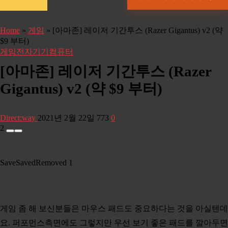
Home
»
게임
»
[아마존] 레이저 기간투스 (Razer Gigantus) v2 (약
$9 부터)
게임
전자기기
컴퓨터
[아마존] 레이저 기간투스 (Razer
Gigantus) v2 (약 $9 부터)
Direct:way
2021년 2월 22일
773
0
2
Save
Saved
Removed
1
게임 좀 해 보신분들은 마우스 패드도 중요하다는 것을 아실텐데
요. 퍼포먼스측면에도 그렇지만 우선 보기 좋은 패드를 깔아두면