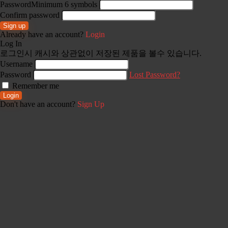
Password
Minimum 6 symbols
Confirm password
Sign up
Already have an account?
Login
Log In
로그인시 캐시와 상관없이 저장된 제품을 볼수 있습니다.
Username
Password
Lost Password?
Remember me
Login
Don't have an account?
Sign Up