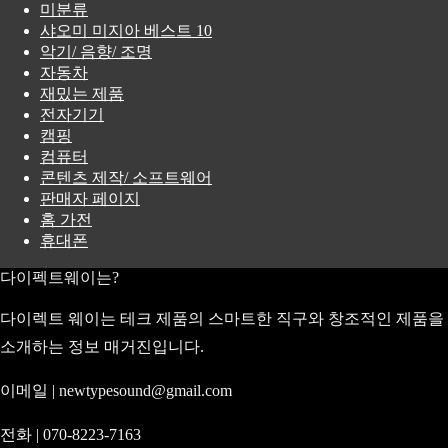
미분류
샤오미 미지아 베스트 10
악기/ 음향/ 조명
자동차
재밌는 제품
전자기기
캠핑
컴퓨터
콘텐츠 제작/ 소프트웨어
판매자 페이지
홈 가전
휴대폰
다이펙트웨이는?
다이렉트 웨이는 테크 제품의 스마트한 직구와 창조적인 제품을
소개하는 정보 매거진입니다.
이메일 | newtypesound@gmail.com
전화 | 070-8223-7163