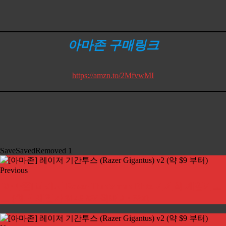
아마존 구매링크
https://amzn.to/2MfvwMI
Save
Saved
Removed
1
Previous
[아마존] 레이저 Razer Huntsman Elite 기계식 게임키보
드 (최대 세일가 $146.99/ 직배비: $30)