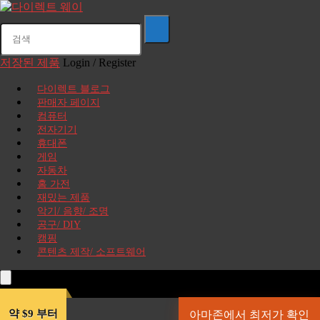
저장된 제품
Login / Register
다이렉트 블로그
판매자 페이지
컴퓨터
전자기기
휴대폰
게임
자동차
홈 가전
재밌는 제품
악기/ 음향/ 조명
공구/ DIY
캠핑
콘텐츠 제작/ 소프트웨어
약 $9 부터
아마존에서 최저가 확인