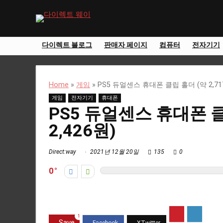
다이렉트 블로그
판매자 페이지
컴퓨터
전자기기
Home
»
게임
»
PS5 듀얼센스 휴대폰 클립 홀더 (약 2,717
게임
전자기기
휴대폰
PS5 듀얼센스 휴대폰 클
2,426원)
Direct:way
2021년 12월 20일
135
0
0
1
Save