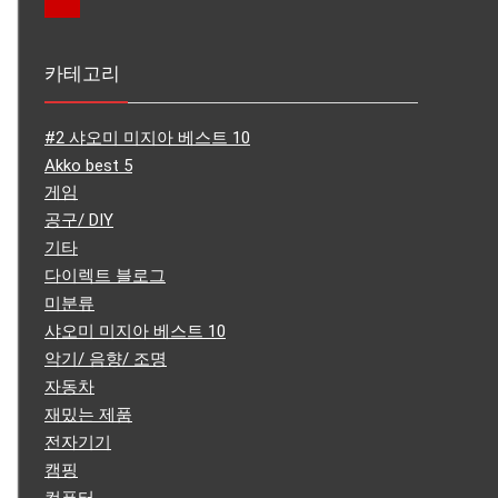
카테고리
#2 샤오미 미지아 베스트 10
Akko best 5
게임
공구/ DIY
기타
다이렉트 블로그
미분류
샤오미 미지아 베스트 10
악기/ 음향/ 조명
자동차
재밌는 제품
전자기기
캠핑