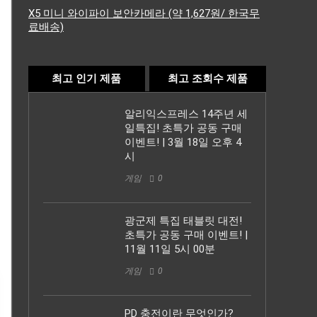
X5 미니 와이파이 보안카메라 (약 1,627원/ 한국무
료배송)
최고 인기 제품
최고 조회수 제품
알리익스프레스 14주년 세
일특집! 초특가 공동 구매
이벤트! | 3월 18일 오후 4
시
게임
0
광군제 특집 태블릿 대전!
초특가 공동 구매 이벤트! |
11월 11일 5시 00분
게임
0
PD 충전이란 무엇인가?