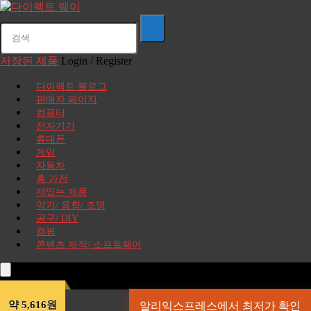
저장된 제품
Login / Register
다이렉트 블로그
판매자 페이지
컴퓨터
전자기기
휴대폰
게임
자동차
홈 가전
재밌는 제품
악기/ 음향/ 조명
공구/ DIY
캠핑
콘텐츠 제작/ 소프트웨어
약 5,616원
알리익스프레스에서 최저가 확인