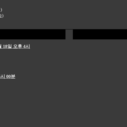
)
송)
 18일 오후 4시
시 00분