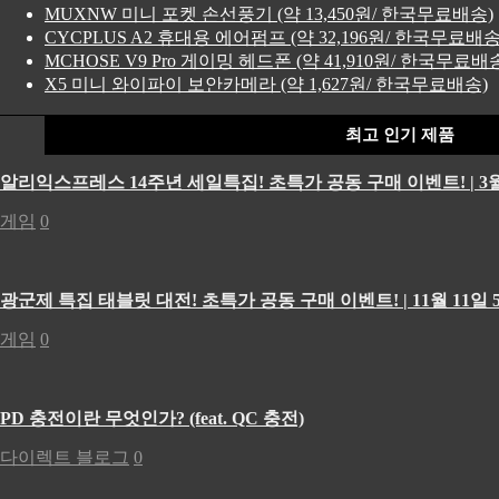
MUXNW 미니 포켓 손선풍기 (약 13,450원/ 한국무료배송)
CYCPLUS A2 휴대용 에어펌프 (약 32,196원/ 한국무료배송
MCHOSE V9 Pro 게이밍 헤드폰 (약 41,910원/ 한국무료배
X5 미니 와이파이 보안카메라 (약 1,627원/ 한국무료배송)
최고 인기 제품
알리익스프레스 14주년 세일특집! 초특가 공동 구매 이벤트! | 3월
게임
0
광군제 특집 태블릿 대전! 초특가 공동 구매 이벤트! | 11월 11일 5
게임
0
PD 충전이란 무엇인가? (feat. QC 충전)
다이렉트 블로그
0