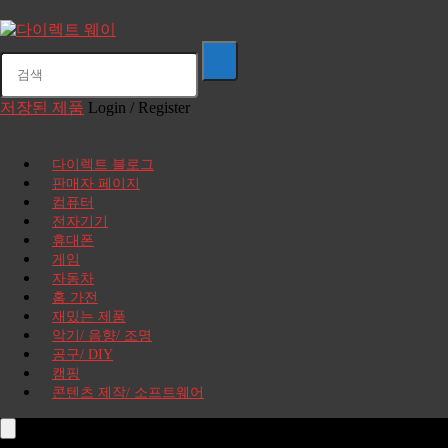
저장된 제품
Login / Register
다이렉트 블로그
판매자 페이지
컴퓨터
전자기기
휴대폰
게임
자동차
홈 가전
재밌는 제품
악기/ 음향/ 조명
공구/ DIY
캠핑
콘텐츠 제작/ 소프트웨어