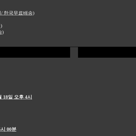
4원/ 한국무료배송)
)
송)
 18일 오후 4시
시 00분