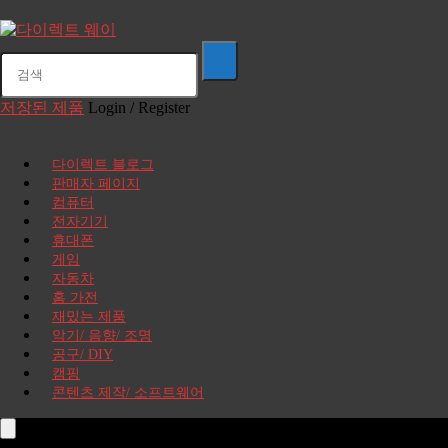
저장된 제품
Login / Register
다이렉트 블로그
판매자 페이지
컴퓨터
전자기기
휴대폰
게임
자동차
홈 가전
재밌는 제품
악기/ 음향/ 조명
공구/ DIY
캠핑
콘텐츠 제작/ 소프트웨어