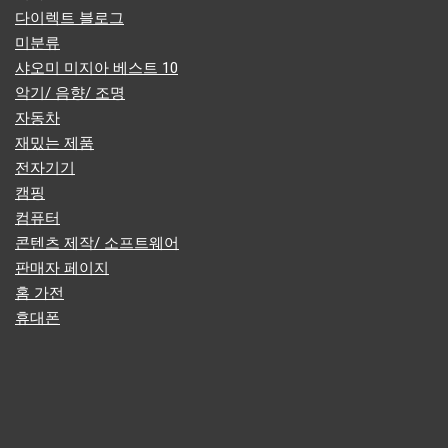
다이렉트 블로그
미분류
샤오미 미지아 베스트 10
악기/ 음향/ 조명
자동차
재밌는 제품
전자기기
캠핑
컴퓨터
콘텐츠 제작/ 소프트웨어
판매자 페이지
홈 가전
휴대폰
다이펙트웨이는?