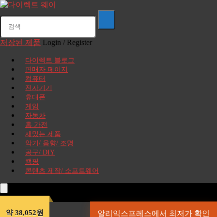
저장된 제품
Login / Register
다이렉트 블로그
판매자 페이지
컴퓨터
전자기기
휴대폰
게임
자동차
홈 가전
재밌는 제품
악기/ 음향/ 조명
공구/ DIY
캠핑
콘텐츠 제작/ 소프트웨어
약 38,052원
알리익스프레스에서 최저가 확인