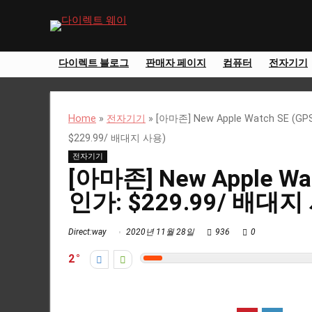
다이렉트 블로그
판매자 페이지
컴퓨터
전자기기
Home
»
전자기기
»
[아마존] New Apple Watch SE (G
$229.99/ 배대지 사용)
전자기기
[아마존] New Apple Wa
인가: $229.99/ 배대지
Direct:way
2020년 11월 28일
936
0
2