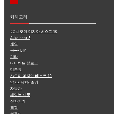
카테고리
#2 샤오미 미지아 베스트 10
Akko best 5
게임
공구/ DIY
기타
다이렉트 블로그
미분류
샤오미 미지아 베스트 10
악기/ 음향/ 조명
자동차
재밌는 제품
전자기기
캠핑