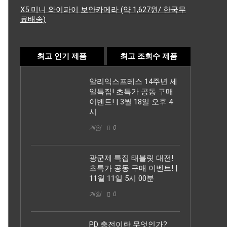
X5 미니 와이파이 보안카메라 (약 1,627원/ 한국무
료배송)
최고 인기 제품
최고 조회수 제품
알리익스프레스 14주년 세
일특집! 초특가 공동 구매
이벤트! | 3월 18일 오후 4
시
게임
0
광군제 특집 태블릿 대전!
초특가 공동 구매 이벤트! |
11월 11일 5시 00분
게임
0
PD 충전이란 무엇인가?