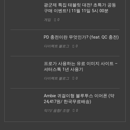
광군제 특집 태블릿 대전! 초특가 공동
구매 이벤트! | 11월 11일 5시 00분
게임
0
PD 충전이란 무엇인가? (feat. QC 충전)
다이렉트 블로그
0
프로가 사용하는 유료 이미지 사이트 –
셔터스톡 1년 사용기
다이렉트 블로그
0
Ambie 귀걸이형 블루투스 이어폰 (약
24,417원/ 한국무료배송)
악기/ 음향/ 조명
0