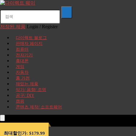
저장된 제품
Login / Register
다이렉트 블로그
판매자 페이지
컴퓨터
전자기기
휴대폰
게임
자동차
홈 가전
재밌는 제품
악기/ 음향/ 조명
공구/ DIY
캠핑
콘텐츠 제작/ 소프트웨어
최대할인가: $179.99