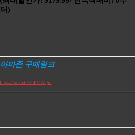
(최대할인가: $179.99/ 한국직배비: 0부
터)
아마존 구매링크
https://amzn.to/35PMAQm