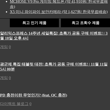
MCHOSE V9 Pro 게이밍 헤드폰 (약 41,910원/ 한국무료배
송)
X5 미니 와이파이 보안카메라 (약 1,627원/ 한국무료배송)
최고 인기 제품
최고 조회수 제품
알리익스프레스 14주년 세일특집! 초특가 공동 구매 이벤트! | 3
월 18일 오후 4시
게임
0
광군제 특집 태블릿 대전! 초특가 공동 구매 이벤트! | 11월 11일
5시 00분
게임
0
PD 충전이란 무엇인가? (feat. QC 충전)
다이렉트 블로그
0