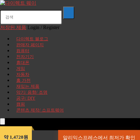
저장된 제품
Login / Register
다이렉트 블로그
판매자 페이지
컴퓨터
전자기기
휴대폰
게임
자동차
홈 가전
재밌는 제품
악기/ 음향/ 조명
공구/ DIY
캠핑
콘텐츠 제작/ 소프트웨어
약 1,4728원
알리익스프레스에서 최저가 확인