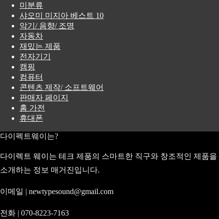
미분류
샤오미 미지아 베스트 10
악기/ 음향/ 조명
자동차
재밌는 제품
전자기기
캠핑
컴퓨터
콘텐츠 제작/ 소프트웨어
판매자 페이지
홈 가전
휴대폰
다이펙트웨이는?
다이렉트 웨이는 테크 제품의 스마트한 직구와 창조적인 제품을
소개하는 정보 매거진입니다.
이메일 | newtypesound@gmail.com
전화 | 070-8223-7163