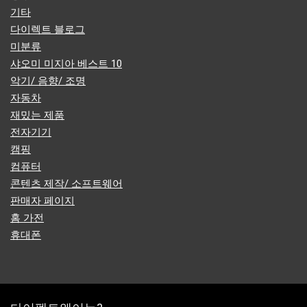
기타
다이렉트 블로그
미분류
샤오미 미지아 베스트 10
악기/ 음향/ 조명
자동차
재밌는 제품
전자기기
캠핑
컴퓨터
콘텐츠 제작/ 소프트웨어
판매자 페이지
홈 가전
휴대폰