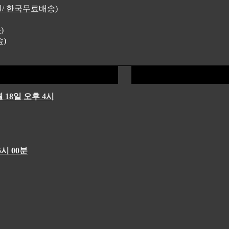
4원/ 한국무료배송)
)
송)
 18일 오후 4시
시 00분