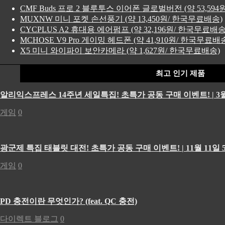
CMF Buds 프로 2 블루투스 이어폰 글로벌버전 (약 53,59
MUXNW 미니 포켓 손선풍기 (약 13,450원/ 한국무료배송)
CYCPLUS A2 휴대용 에어펌프 (약 32,196원/ 한국무료배송
MCHOSE V9 Pro 게이밍 헤드폰 (약 41,910원/ 한국무료배
X5 미니 와이파이 보안카메라 (약 1,627원/ 한국무료배송)
최고 인기 제품
알리익스프레스 14주년 세일특집! 초특가 공동 구매 이벤트! | 3월
게임
0
광군제 특집 태블릿 대전! 초특가 공동 구매 이벤트! | 11월 11일 5
게임
0
PD 충전이란 무엇인가? (feat. QC 충전)
다이렉트 블로그
0