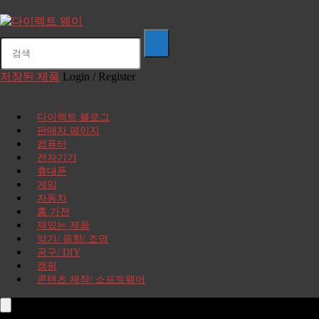
저장된 제품
Login / Register
다이렉트 블로그
판매자 페이지
컴퓨터
전자기기
휴대폰
게임
자동차
홈 가전
재밌는 제품
악기/ 음향/ 조명
공구/ DIY
캠핑
콘텐츠 제작/ 소프트웨어