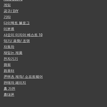
게임
공구/ DIY
기타
다이렉트 블로그
미분류
샤오미 미지아 베스트 10
악기/ 음향/ 조명
자동차
재밌는 제품
전자기기
캠핑
컴퓨터
콘텐츠 제작/ 소프트웨어
판매자 페이지
홈 가전
휴대폰