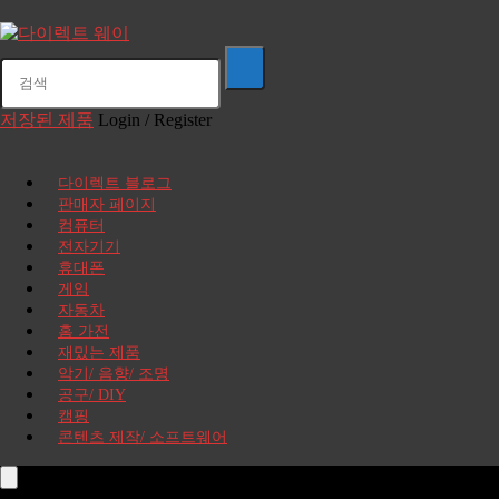
저장된 제품
Login / Register
다이렉트 블로그
판매자 페이지
컴퓨터
전자기기
휴대폰
게임
자동차
홈 가전
재밌는 제품
악기/ 음향/ 조명
공구/ DIY
캠핑
콘텐츠 제작/ 소프트웨어