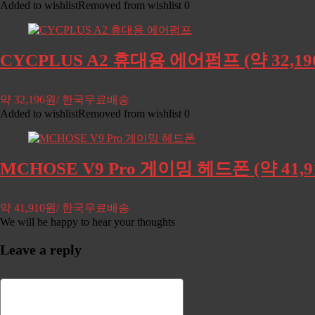
Added to wishlist
Removed from wishlist
0
CYCPLUS A2 휴대용 에어펌프 (약 32,
약 32,196원/ 한국무료배송
Added to wishlist
Removed from wishlist
0
MCHOSE V9 Pro 게이밍 헤드폰 (약 41
약 41,910원/ 한국무료배송
We will be happy to hear your thoughts
Leave a reply