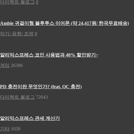
다이렉트 블로그
0
Ambie 귀걸이형 블루투스 이어폰 (약 24,417원/ 한국무료배송)
악기/ 음향/ 조명
0
알리익스프레스 코인 사용법과 40% 할인받기~
게임
26306
PD 충전이란 무엇인가? (feat. QC 충전)
다이렉트 블로그
72043
알리익스프레스 관세 계산기
기타
1039