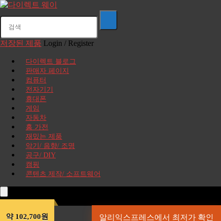
저장된 제품
Login / Register
다이렉트 블로그
판매자 페이지
컴퓨터
전자기기
휴대폰
게임
자동차
홈 가전
재밌는 제품
악기/ 음향/ 조명
공구/ DIY
캠핑
콘텐츠 제작/ 소프트웨어
약 102,700원
알리익스프레스에서 최저가 확인