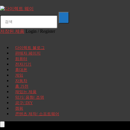
저장된 제품
Login / Register
다이렉트 블로그
판매자 페이지
컴퓨터
전자기기
휴대폰
게임
자동차
홈 가전
재밌는 제품
악기/ 음향/ 조명
공구/ DIY
캠핑
콘텐츠 제작/ 소프트웨어