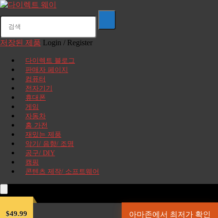
저장된 제품
Login / Register
다이렉트 블로그
판매자 페이지
컴퓨터
전자기기
휴대폰
게임
자동차
홈 가전
재밌는 제품
악기/ 음향/ 조명
공구/ DIY
캠핑
콘텐츠 제작/ 소프트웨어
$49.99
아마존에서 최저가 확인