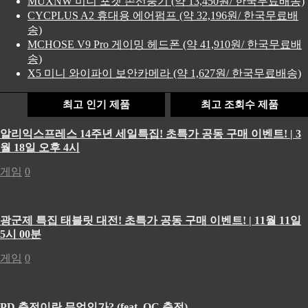
MUXNW 미니 포켓 손선풍기 (약 13,450원/ 한국무료배송)
CYCPLUS A2 휴대용 에어펌프 (약 32,196원/ 한국무료배
송)
MCHOSE V9 Pro 게이밍 헤드폰 (약 41,910원/ 한국무료배
송)
X5 미니 와이파이 보안카메라 (약 1,627원/ 한국무료배송)
최고 인기 제품
최고 조회수 제품
알리익스프레스 14주년 세일특집! 초특가 공동 구매 이벤트! | 3
월 18일 오후 4시
게임
0
광군제 특집 태블릿 대전! 초특가 공동 구매 이벤트! | 11월 11일
5시 00분
게임
0
PD 충전이란 무엇인가? (feat. QC 충전)