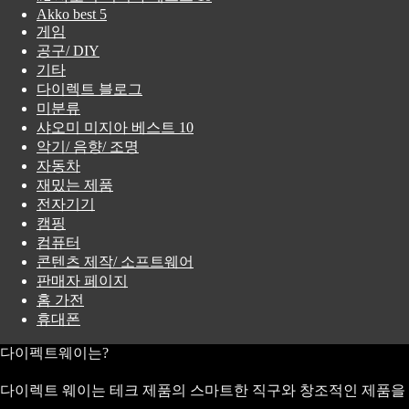
Akko best 5
게임
공구/ DIY
기타
다이렉트 블로그
미분류
샤오미 미지아 베스트 10
악기/ 음향/ 조명
자동차
재밌는 제품
전자기기
캠핑
컴퓨터
콘텐츠 제작/ 소프트웨어
판매자 페이지
홈 가전
휴대폰
다이펙트웨이는?
다이렉트 웨이는 테크 제품의 스마트한 직구와 창조적인 제품을