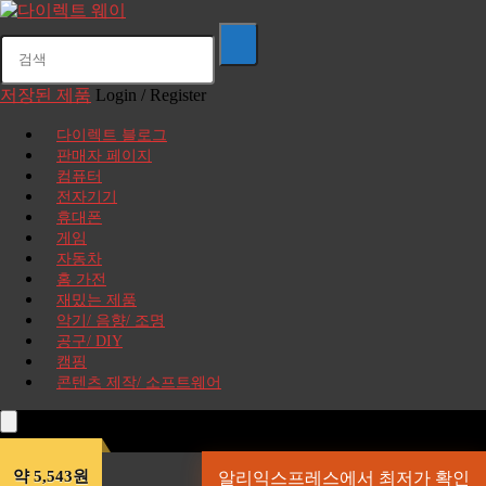
저장된 제품
Login / Register
다이렉트 블로그
판매자 페이지
컴퓨터
전자기기
휴대폰
게임
자동차
홈 가전
재밌는 제품
악기/ 음향/ 조명
공구/ DIY
캠핑
콘텐츠 제작/ 소프트웨어
약 5,543원
알리익스프레스에서 최저가 확인