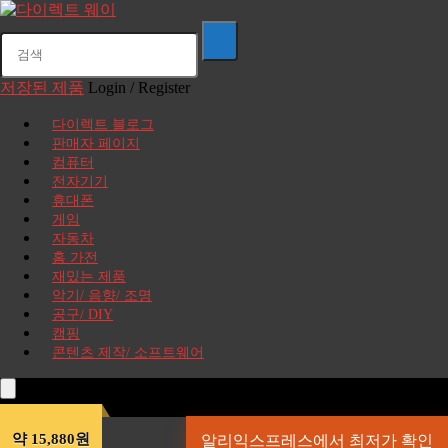
저장된 제품
Login / Register
다이렉트 블로그
판매자 페이지
컴퓨터
전자기기
휴대폰
게임
자동차
홈 가전
재밌는 제품
악기/ 음향/ 조명
공구/ DIY
캠핑
콘텐츠 제작/ 소프트웨어
약 15,880원
알리익스프레스에서 최저가 확인