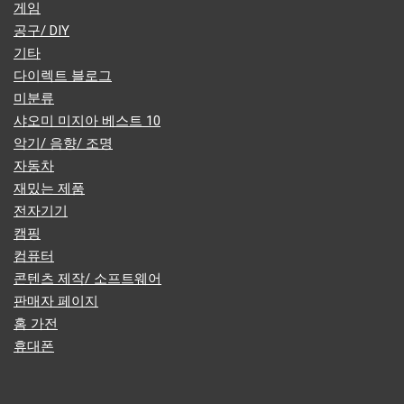
게임
공구/ DIY
기타
다이렉트 블로그
미분류
샤오미 미지아 베스트 10
악기/ 음향/ 조명
자동차
재밌는 제품
전자기기
캠핑
컴퓨터
콘텐츠 제작/ 소프트웨어
판매자 페이지
홈 가전
휴대폰