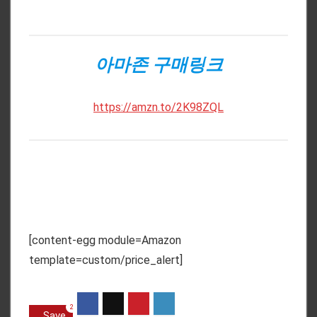
아마존 구매링크
https://amzn.to/2K98ZQL
[content-egg module=Amazon
template=custom/price_alert]
2
Save