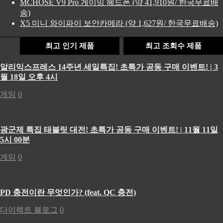
MCHOSE V9 Pro 게이밍 헤드폰 (약 41,910원/ 한국무료배
송)
X5 미니 와이파이 보안카메라 (약 1,627원/ 한국무료배송)
최고 인기 제품
최고 조회수 제품
알리익스프레스 14주년 세일특집! 초특가 공동 구매 이벤트! | 3
월 18일 오후 4시
게임
0
광군제 특집 태블릿 대전! 초특가 공동 구매 이벤트! | 11월 11일
5시 00분
게임
0
PD 충전이란 무엇인가? (feat. QC 충전)
다이렉트 블로그
0