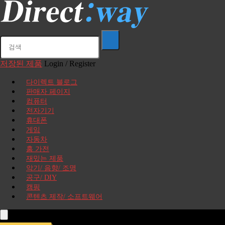
저장된 제품
Login / Register
다이렉트 블로그
판매자 페이지
컴퓨터
전자기기
휴대폰
게임
자동차
홈 가전
재밌는 제품
악기/ 음향/ 조명
공구/ DIY
캠핑
콘텐츠 제작/ 소프트웨어