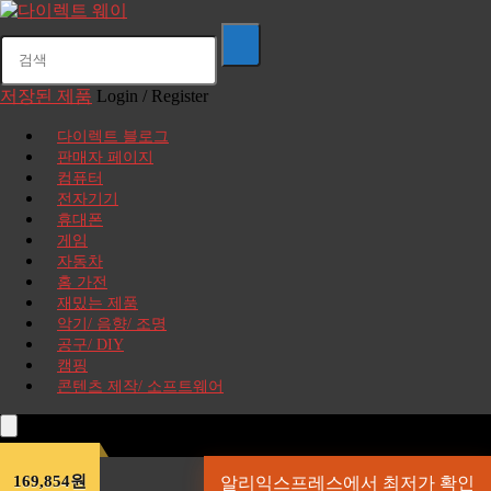
저장된 제품
Login / Register
다이렉트 블로그
판매자 페이지
컴퓨터
전자기기
휴대폰
게임
자동차
홈 가전
재밌는 제품
악기/ 음향/ 조명
공구/ DIY
캠핑
콘텐츠 제작/ 소프트웨어
169,854원
알리익스프레스에서 최저가 확인