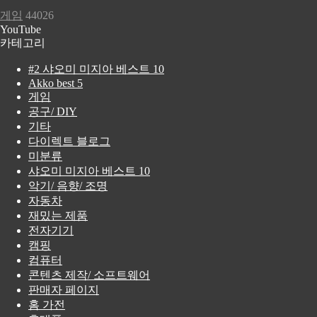
게임
44026
YouTube
카테고리
#2 샤오미 미지아 베스트 10
Akko best 5
게임
공구/ DIY
기타
다이렉트 블로그
미분류
샤오미 미지아 베스트 10
악기/ 음향/ 조명
자동차
재밌는 제품
전자기기
캠핑
컴퓨터
콘텐츠 제작/ 소프트웨어
판매자 페이지
홈 가전