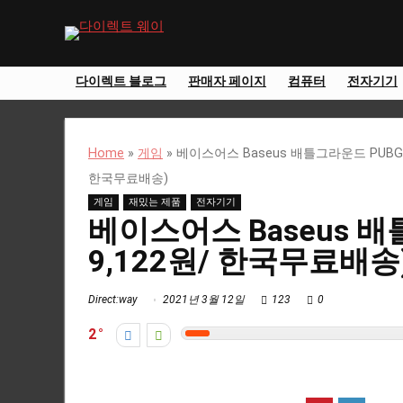
다이렉트 블로그
판매자 페이지
컴퓨터
전자기기
Home
»
게임
»
베이스어스 Baseus 배틀그라운드 PUBG 
한국무료배송)
게임
재밌는 제품
전자기기
베이스어스 Baseus 배
9,122원/ 한국무료배송
Direct:way
2021년 3월 12일
123
0
2