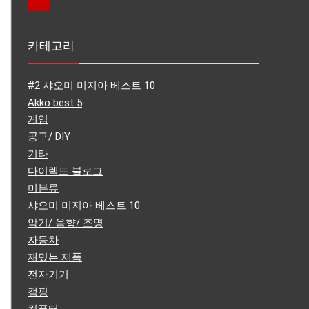
카테고리
#2 샤오미 미지아 베스트 10
Akko best 5
게임
공구/ DIY
기타
다이렉트 블로그
미분류
샤오미 미지아 베스트 10
악기/ 음향/ 조명
자동차
재밌는 제품
전자기기
캠핑