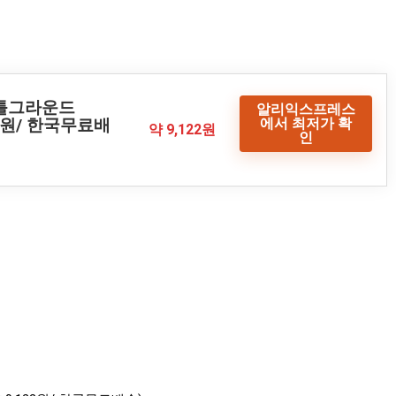
배틀그라운드
알리익스프레스
에서 최저가 확
22원/ 한국무료배
약 9,122원
인