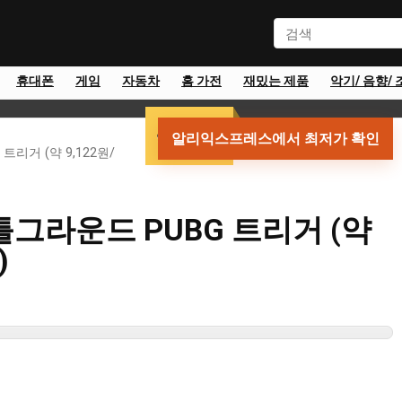
휴대폰
게임
자동차
홈 가전
재밌는 제품
악기/ 음향/ 
약 9,122원
알리익스프레스에서 최저가 확인
트리거 (약 9,122원/
틀그라운드 PUBG 트리거 (약
)