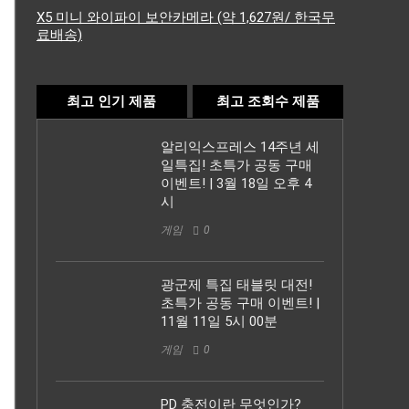
X5 미니 와이파이 보안카메라 (약 1,627원/ 한국무
료배송)
최고 인기 제품
최고 조회수 제품
알리익스프레스 14주년 세
일특집! 초특가 공동 구매
이벤트! | 3월 18일 오후 4
시
게임
0
광군제 특집 태블릿 대전!
초특가 공동 구매 이벤트! |
11월 11일 5시 00분
게임
0
PD 충전이란 무엇인가?