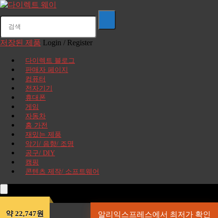
저장된 제품
Login / Register
다이렉트 블로그
판매자 페이지
컴퓨터
전자기기
휴대폰
게임
자동차
홈 가전
재밌는 제품
악기/ 음향/ 조명
공구/ DIY
캠핑
콘텐츠 제작/ 소프트웨어
약 22,747원
알리익스프레스에서 최저가 확인