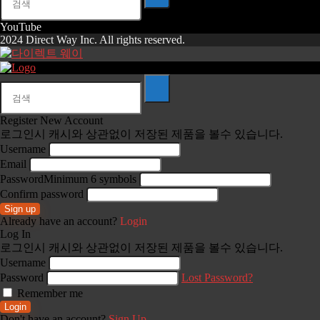
리
YouTube
2024 Direct Way Inc. All rights reserved.
Register New Account
로그인시 캐시와 상관없이 저장된 제품을 볼수 있습니다.
Username
Email
Password
Minimum 6 symbols
Confirm password
Sign up
Already have an account?
Login
Log In
로그인시 캐시와 상관없이 저장된 제품을 볼수 있습니다.
Username
Password
Lost Password?
Remember me
Login
Don't have an account?
Sign Up