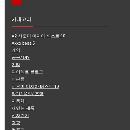
카테고리
#2 샤오미 미지아 베스트 10
Akko best 5
게임
공구/ DIY
기타
다이렉트 블로그
미분류
샤오미 미지아 베스트 10
악기/ 음향/ 조명
자동차
재밌는 제품
전자기기
캠핑