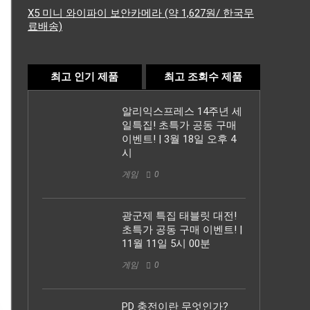
X5 미니 와이파이 보안카메라 (약 1,627원/ 한국무
료배송)
최고 인기 제품
최고 조회수 제품
알리익스프레스 14주년 세
일특집! 초특가 공동 구매
이벤트! | 3월 18일 오후 4
시
게임
0
광군제 특집 태블릿 대전!
초특가 공동 구매 이벤트! |
11월 11일 5시 00분
게임
0
PD 충전이란 무엇인가?