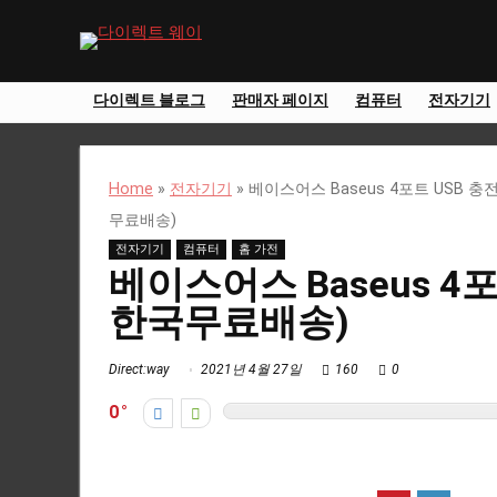
다이렉트 블로그
판매자 페이지
컴퓨터
전자기기
Home
»
전자기기
»
베이스어스 Baseus 4포트 USB 충전기
무료배송)
전자기기
컴퓨터
홈 가전
베이스어스 Baseus 4포트
한국무료배송)
Direct:way
2021년 4월 27일
160
0
0