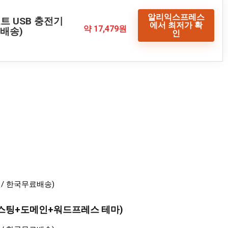
알리익스프레스
포트 USB 충전기
에서 최저가 확
약 17,479원
료배송)
인
호스팅+도메인+워드프레스 테마)