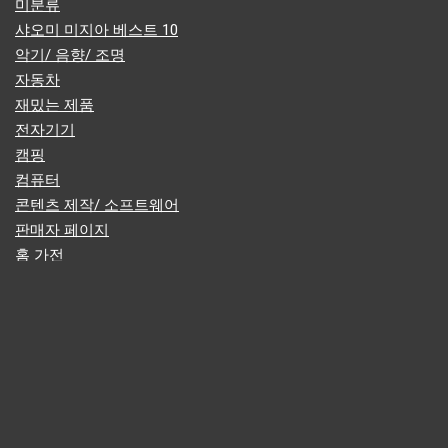
미분류
샤오미 미지아 베스트 10
악기/ 음향/ 조명
자동차
재밌는 제품
전자기기
캠핑
컴퓨터
콘텐츠 제작/ 소프트웨어
판매자 페이지
홈 가전
휴대폰
다이펙트웨이는?
다이렉트 웨이는 테크 제품의 스마트한 직구와 창조적인 제품을 소개하는