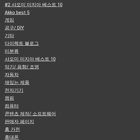
#2 샤오미 미지아 베스트 10
Akko best 5
게임
공구/ DIY
기타
다이렉트 블로그
미분류
샤오미 미지아 베스트 10
악기/ 음향/ 조명
자동차
재밌는 제품
전자기기
캠핑
컴퓨터
콘텐츠 제작/ 소프트웨어
판매자 페이지
홈 가전
휴대폰