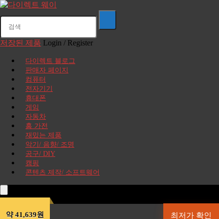
저장된 제품
Login / Register
다이렉트 블로그
판매자 페이지
컴퓨터
전자기기
휴대폰
게임
자동차
홈 가전
재밌는 제품
악기/ 음향/ 조명
공구/ DIY
캠핑
콘텐츠 제작/ 소프트웨어
약 41,639원
최저가 확인