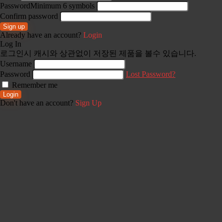
Password
Minimum 6 symbols
Confirm password
Sign up
Already have an account?
Login
Log In
로그인시 캐시와 상관없이 저장된 제품을 볼수 있습니다.
Username
Password
Lost Password?
Remember me
Login
Don't have an account?
Sign Up