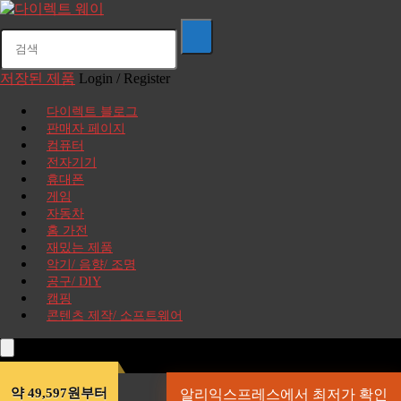
저장된 제품
Login / Register
다이렉트 블로그
판매자 페이지
컴퓨터
전자기기
휴대폰
게임
자동차
홈 가전
재밌는 제품
악기/ 음향/ 조명
공구/ DIY
캠핑
콘텐츠 제작/ 소프트웨어
약 49,597원부터
알리익스프레스에서 최저가 확인