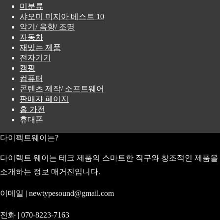
미분류
샤오미 미지아 베스트 10
악기/ 음향/ 조명
자동차
재밌는 제품
전자기기
캠핑
컴퓨터
콘텐츠 제작/ 소프트웨어
판매자 페이지
홈 가전
휴대폰
다이펙트웨이는?
다이렉트 웨이는 테크 제품의 스마트한 직구와 창조적인 제품을
소개하는 정보 매거진입니다.
이메일 | newtypesound@gmail.com
전화 | 070-8223-7163