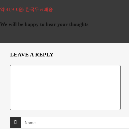
약 41,910원/ 한국무료배송
We will be happy to hear your thoughts
LEAVE A REPLY