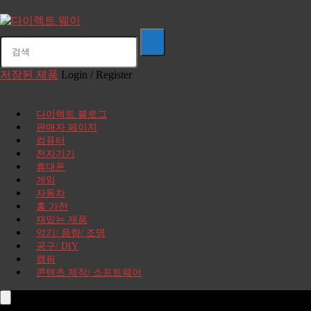
저장된 제품
Login / Register
다이렉트 블로그
판매자 페이지
컴퓨터
전자기기
휴대폰
게임
자동차
홈 가전
재밌는 제품
악기/ 음향/ 조명
공구/ DIY
캠핑
콘텐츠 제작/ 소프트웨어