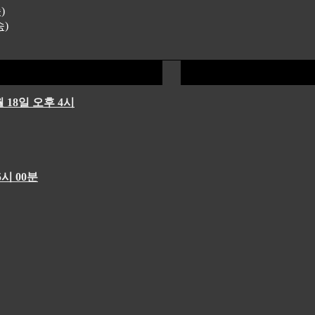
)
송)
 18일 오후 4시
시 00분