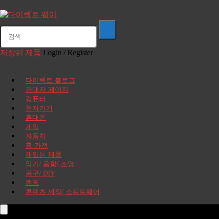
저장된 제품
Login / Register
다이렉트 블로그
판매자 페이지
컴퓨터
전자기기
휴대폰
게임
자동차
홈 가전
재밌는 제품
악기/ 음향/ 조명
공구/ DIY
캠핑
콘텐츠 제작/ 소프트웨어