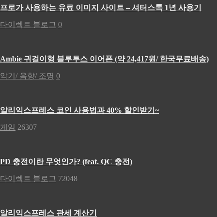
프로가 사용하는 유료 이미지 사이트 – 셔터스톡 1년 사용기
다이렉트 블로그
0
Ambie 귀걸이형 블루투스 이어폰 (약 24,417원/ 한국무료배송)
악기/ 음향/ 조명
0
알리익스프레스 코인 사용법과 40% 할인받기~
게임
26307
PD 충전이란 무엇인가? (feat. QC 충전)
다이렉트 블로그
72048
알리익스프레스 관세 계산기